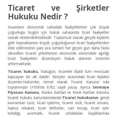
Ticaret ve Şirketler
Hukuku Nedir ?
İnsanların ekonomik sahadaki faaliyetlerinin çok büyük
çoğunluğu bugün için hukuk sahasında ticari faaliyetler
olarak nitelendirilmektedir. Toplumsal olarak gerçek kişilerin
gelir kaynaklarının büyük çoğunluğunun ticari faaliyetlerden
elde edilmesinin yanı sıra isimleri her geçen gün daha fazla
zikredilen ticaret şirketlerinin ekonomik sistemdeki ağırlığı
ticari faaliyetleri düzenleyen hukuk alanının önemini
arttırmaktadır.
Ticaret hukuku
, hukuğun, ticaretle ilişkili tüm mevzuatı
kapsayan bir alt dalıdır. Bireyler arasındaki ticari ilişkileri
düzenler.Hükümler, temel olarak Ticaret Kanunu‘ nda
toplanmıştır (1956’da 6762 sayılı yasa). Ayrıca
Sermaye
Piyasası Kanunu
, Banka Kartları ve Kredi Kartları Kanunu
ticaret hukuku kanunlarındandır.
Ticaret hukukunun
genel
kavramları tacir, ticari işletme, ticaret sicili, ticaret unvanı,
haksız rekabet, ticari defterler, cari hesap, ticari işler
tellallığı, acentalık, ticaret ortaklıkları başlıklarında