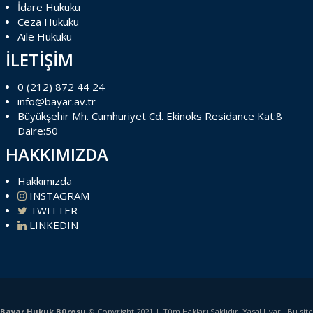
İdare Hukuku
Ceza Hukuku
Aile Hukuku
İLETİŞİM
0 (212) 872 44 24
info@bayar.av.tr
Büyükşehir Mh. Cumhuriyet Cd. Ekinoks Residance Kat:8
Daire:50
HAKKIMIZDA
Hakkımızda
INSTAGRAM
TWITTER
LINKEDIN
Bayar Hukuk Bürosu
© Copyright 2021 | Tüm Hakları Saklıdır. Yasal Uyarı: Bu sit