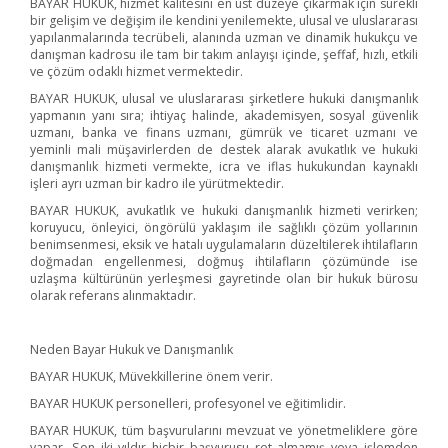
BAYAR HUKUK, hizmet kalitesini en üst düzeye çıkarmak için sürekli
bir gelişim ve değişim ile kendini yenilemekte, ulusal ve uluslararası
yapılanmalarında tecrübeli, alanında uzman ve dinamik hukukçu ve
danışman kadrosu ile tam bir takım anlayışı içinde, şeffaf, hızlı, etkili
ve çözüm odaklı hizmet vermektedir.
BAYAR HUKUK, ulusal ve uluslararası şirketlere hukuki danışmanlık
yapmanın yanı sıra; ihtiyaç halinde, akademisyen, sosyal güvenlik
uzmanı, banka ve finans uzmanı, gümrük ve ticaret uzmanı ve
yeminli mali müşavirlerden de destek alarak avukatlık ve hukuki
danışmanlık hizmeti vermekte, icra ve iflas hukukundan kaynaklı
işleri ayrı uzman bir kadro ile yürütmektedir.
BAYAR HUKUK, avukatlık ve hukuki danışmanlık hizmeti verirken;
koruyucu, önleyici, öngörülü yaklaşım ile sağlıklı çözüm yollarının
benimsenmesi, eksik ve hatalı uygulamaların düzeltilerek ihtilafların
doğmadan engellenmesi, doğmuş ihtilafların çözümünde ise
uzlaşma kültürünün yerleşmesi gayretinde olan bir hukuk bürosu
olarak referans alınmaktadır.
Neden Bayar Hukuk ve Danışmanlık
BAYAR HUKUK, Müvekkillerine önem verir.
BAYAR HUKUK personelleri, profesyonel ve eğitimlidir.
BAYAR HUKUK, tüm başvurularını mevzuat ve yönetmeliklere göre
yapar. Son iki yıldır hiçbir başvurusu ret almamış veya işlemden