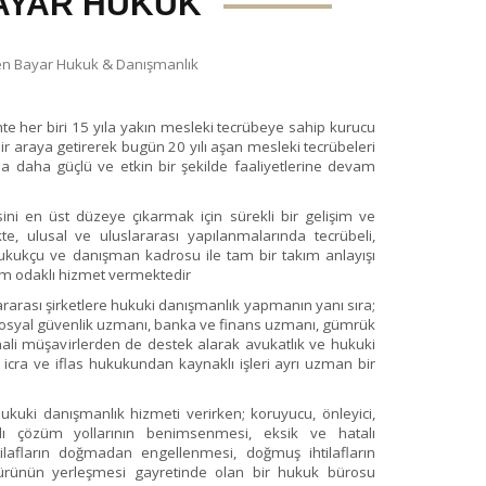
AYAR HUKUK
n Bayar Hukuk & Danışmanlık
hte her biri 15 yıla yakın mesleki tecrübeye sahip kurucu
 bir araya getirerek bugün 20 yılı aşan mesleki tecrübeleri
ında daha güçlü ve etkin bir şekilde faaliyetlerine devam
sini en üst düzeye çıkarmak için sürekli bir gelişim ve
te, ulusal ve uluslararası yapılanmalarında tecrübeli,
kukçu ve danışman kadrosu ile tam bir takım anlayışı
çözüm odaklı hizmet vermektedir
lararası şirketlere hukuki danışmanlık yapmanın yanı sıra;
sosyal güvenlik uzmanı, banka ve finans uzmanı, gümrük
ali müşavirlerden de destek alarak avukatlık ve hukuki
icra ve iflas hukukundan kaynaklı işleri ayrı uzman bir
hukuki danışmanlık hizmeti verirken; koruyucu, önleyici,
klı çözüm yollarının benimsenmesi, eksik ve hatalı
tilafların doğmadan engellenmesi, doğmuş ihtilafların
rünün yerleşmesi gayretinde olan bir hukuk bürosu