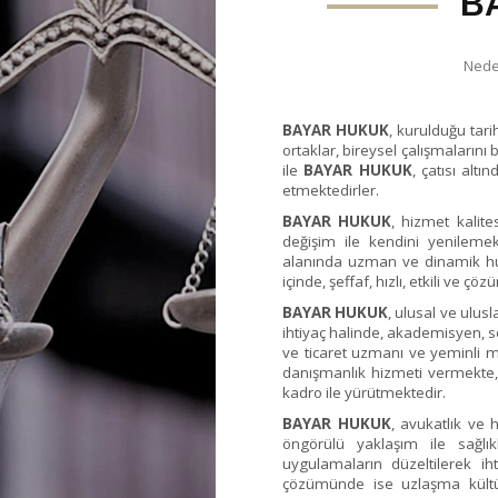
B
Nede
BAYAR HUKUK
, kurulduğu tari
ortaklar, bireysel çalışmalarını
ile
BAYAR HUKUK
, çatısı alt
etmektedirler.
BAYAR HUKUK
, hizmet kalite
değişim ile kendini yenilemek
alanında uzman ve dinamik hu
içinde, şeffaf, hızlı, etkili ve 
BAYAR HUKUK
, ulusal ve ulus
ihtiyaç halinde, akademisyen, 
ve ticaret uzmanı ve yeminli m
danışmanlık hizmeti vermekte, 
kadro ile yürütmektedir.
BAYAR HUKUK
, avukatlık ve 
öngörülü yaklaşım ile sağlı
uygulamaların düzeltilerek ih
çözümünde ise uzlaşma kültü