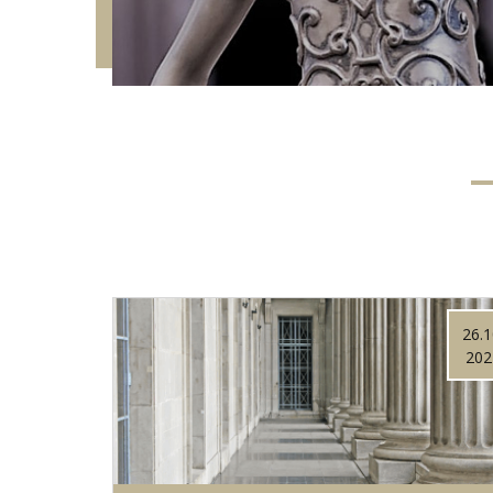
27.10.
26.1
2024
202