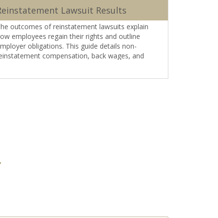
Reinstatement Lawsuit Results
Reinsta
Reinsta
he outcomes of reinstatement lawsuits explain
Discover t
ow employees regain their rights and outline
Understand
mployer obligations. This guide details non-
against un
einstatement compensation, back wages, and
available t
ost-dismissal procedures.
...Devamı