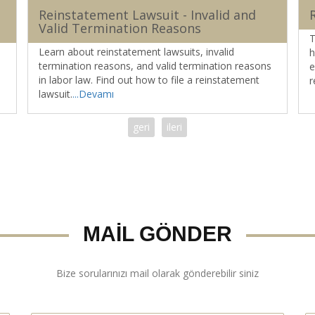
Reinstatement Lawsuit - Invalid and
Valid Termination Reasons
T
Learn about reinstatement lawsuits, invalid
h
termination reasons, and valid termination reasons
e
in labor law. Find out how to file a reinstatement
r
lawsuit.
...Devamı
p
geri
ileri
MAİL GÖNDER
Bize sorularınızı mail olarak gönderebilir siniz