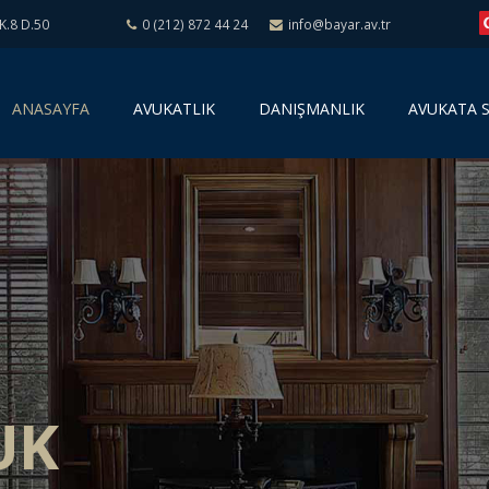
K.8 D.50
0 (212) 872 44 24
info@bayar.av.tr
(
ANASAYFA
AVUKATLIK
DANIŞMANLIK
AVUKATA 
c
u
r
r
e
n
t
)
UK