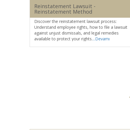
s
Reinstatement Lawsuit -
Reinstatement Method
explain
Discover the reinstatement lawsuit process:
tline
Understand employee rights, how to file a lawsuit
non-
against unjust dismissals, and legal remedies
s, and
available to protect your rights.
...Devamı