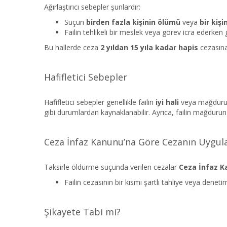
Ağırlaştırıcı sebepler şunlardır:
Suçun
birden fazla kişinin ölümü
veya
bir kiş
Failin tehlikeli bir meslek veya görev icra ederken
Bu hallerde ceza
2 yıldan 15 yıla kadar hapis
cezasına
Hafifletici Sebepler
Hafifletici sebepler genellikle failin
iyi hali
veya mağdurun
gibi durumlardan kaynaklanabilir. Ayrıca, failin mağdurun 
Ceza İnfaz Kanunu’na Göre Cezanın Uygu
Taksirle öldürme suçunda verilen cezalar
Ceza İnfaz 
Failin cezasının bir kısmı şartlı tahliye veya denetimli
Şikayete Tabi mi?