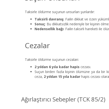
Taksirle öldürme suçunun unsurları şunlardır:
Taksirli davranış
: Failin dikkat ve özen yüküm
Sonuç
: Bu dikkatsizlik nedeniyle bir kişinin ölme
Nedensellik bağı
: Failin taksirli hareketi ile 
Cezalar
Taksirle öldürme suçunun cezaları:
2 yıldan 6 yıla kadar hapis
cezası.
Suçun birden fazla kişinin ölümüne ya da bir 
ceza,
2 yıldan 15 yıla kadar
hapis cezası olarak
Ağırlaştırıcı Sebepler (TCK 85/2)