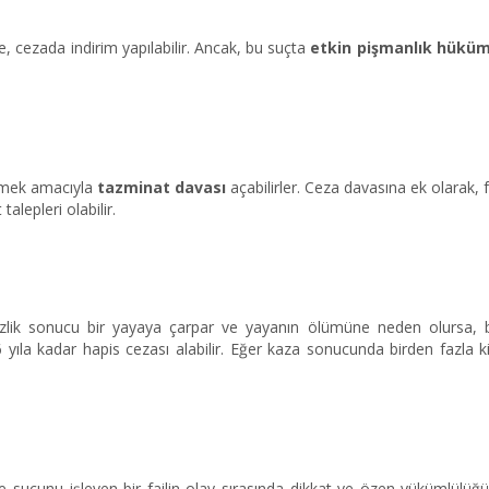
e, cezada indirim yapılabilir. Ancak, bu suçta
etkin pişmanlık hüküm
etmek amacıyla
tazminat davası
açabilirler. Ceza davasına ek olarak, f
alepleri olabilir.
atsizlik sonucu bir yayaya çarpar ve yayanın ölümüne neden olursa,
yıla kadar hapis cezası alabilir. Eğer kaza sonucunda birden fazla ki
me suçunu işleyen bir failin olay sırasında dikkat ve özen yükümlülüğ