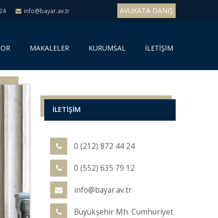
AVUKATA DANIŞ
 24
info@bayar.av.tr
SOR
MAKALELER
KURUMSAL
İLETİŞİM
İLETİŞİM
0 (212) 872 44 24
0 (552) 635 79 12
info@bayar.av.tr
Büyükşehir Mh. Cumhuriyet