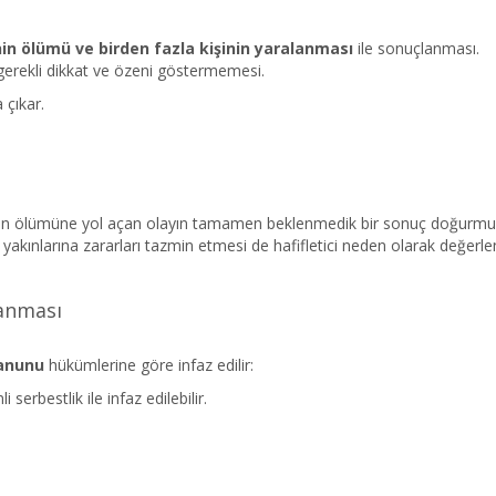
inin ölümü ve birden fazla kişinin yaralanması
ile sonuçlanması.
 gerekli dikkat ve özeni göstermemesi.
 çıkar.
 ölümüne yol açan olayın tamamen beklenmedik bir sonuç doğurmu
yakınlarına zararları tazmin etmesi de hafifletici neden olarak değerlendi
lanması
Kanunu
hükümlerine göre infaz edilir:
 serbestlik ile infaz edilebilir.