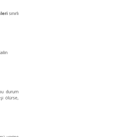
leri
sınırlı
ailin
 bu durum
şi ölürse,
ünü yerine