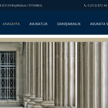
K.8 D.50 Beylikdüzü / İSTANBUL
0 (212) 872 44
(
ANASAYFA
AVUKATLIK
DANIŞMANLIK
AVUKATA 
c
u
r
r
e
n
t
)