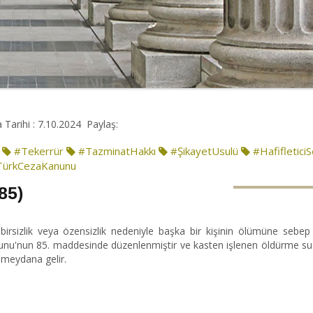
Tarihi : 7.10.2024
Paylaş:
#Tekerrür
#TazminatHakkı
#ŞikayetUsulü
#Hafifletici
TürkCezaKanunu
85)
 tedbirsizlik veya özensizlik nedeniyle başka bir kişinin ölümüne sebe
nunu'nun 85. maddesinde düzenlenmiştir ve kasten işlenen öldürme s
u meydana gelir.