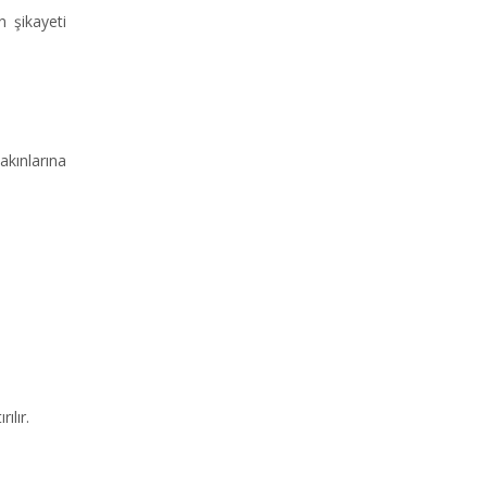
 şikayeti
kınlarına
ılır.