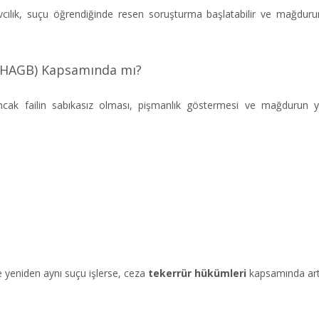
cılık, suçu öğrendiğinde resen soruşturma başlatabilir ve mağdurun
 (HAGB) Kapsamında mı?
 Ancak failin sabıkasız olması, pişmanlık göstermesi ve mağdurun ya
e yeniden aynı suçu işlerse, ceza
tekerrür hükümleri
kapsamında artır