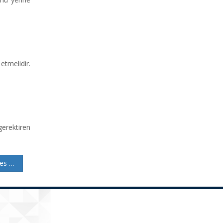
etmelidir.
erektiren
Capital Reduction in Joint-Stock Companies: Procedures and Legal Insights