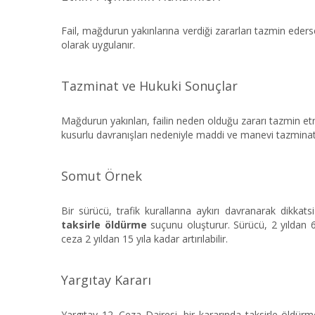
Fail, mağdurun yakınlarına verdiği zararları tazmin eders
olarak uygulanır.
Tazminat ve Hukuki Sonuçlar
Mağdurun yakınları, failin neden olduğu zararı tazmin 
kusurlu davranışları nedeniyle maddi ve manevi tazminat t
Somut Örnek
Bir sürücü, trafik kurallarına aykırı davranarak dikk
taksirle öldürme
suçunu oluşturur. Sürücü, 2 yıldan 6 
ceza 2 yıldan 15 yıla kadar artırılabilir.
Yargıtay Kararı
Yargıtay 12. Ceza Dairesi, bir kararında taksirle öldür