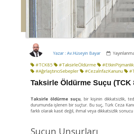
Yazar : Av.Hüseyin Bayar
Yayınlanma 
#TCK85
#TaksirleÖldürme
#EtkinPişmanlık
#AğırlaştırıcıSebepler
#CezaİnfazKanunu
#
Taksirle Öldürme Suçu (TCK 
Taksirle öldürme suçu
, bir kişinin dikkatsizlik,
durumunda işlenen bir suçtur. Bu suç, Türk Ceza Ka
farklı olarak kasıt değil, ihmal veya dikkatsizlik sonuc
Suçun Unsurları