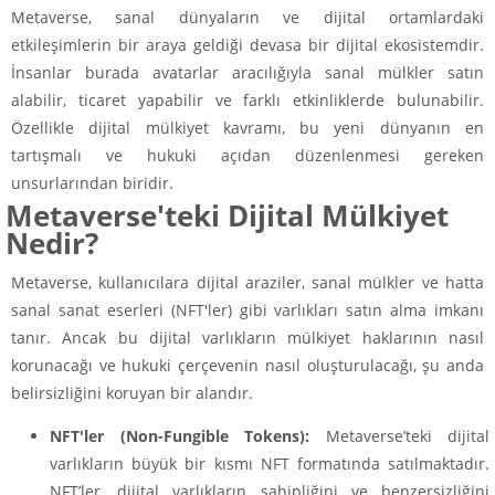
Metaverse, sanal dünyaların ve dijital ortamlardaki
etkileşimlerin bir araya geldiği devasa bir dijital ekosistemdir.
İnsanlar burada avatarlar aracılığıyla sanal mülkler satın
alabilir, ticaret yapabilir ve farklı etkinliklerde bulunabilir.
Özellikle dijital mülkiyet kavramı, bu yeni dünyanın en
tartışmalı ve hukuki açıdan düzenlenmesi gereken
unsurlarından biridir.
Metaverse'teki Dijital Mülkiyet
Nedir?
Metaverse, kullanıcılara dijital araziler, sanal mülkler ve hatta
sanal sanat eserleri (NFT'ler) gibi varlıkları satın alma imkanı
tanır. Ancak bu dijital varlıkların mülkiyet haklarının nasıl
korunacağı ve hukuki çerçevenin nasıl oluşturulacağı, şu anda
belirsizliğini koruyan bir alandır.
NFT'ler (Non-Fungible Tokens):
Metaverse’teki dijital
varlıkların büyük bir kısmı NFT formatında satılmaktadır.
NFT’ler, dijital varlıkların sahipliğini ve benzersizliğini