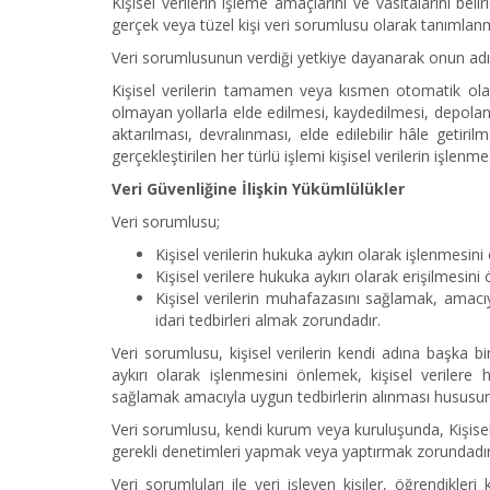
Kişisel verilerin işleme amaçlarını ve vasıtalarını b
gerçek veya tüzel kişi veri sorumlusu olarak tanımlan
Veri sorumlusunun verdiği yetkiye dayanarak onun adına 
Kişisel verilerin tamamen veya kısmen otomatik olan
olmayan yollarla elde edilmesi, kaydedilmesi, depola
aktarılması, devralınması, elde edilebilir hâle getiril
gerçekleştirilen her türlü işlemi kişisel verilerin işlenm
Veri Güvenliğine İlişkin Yükümlülükler
Veri sorumlusu;
Kişisel verilerin hukuka aykırı olarak işlenmesin
Kişisel verilere hukuka aykırı olarak erişilmesin
Kişisel verilerin muhafazasını sağlamak, amacı
idari tedbirleri almak zorundadır.
Veri sorumlusu, kişisel verilerin kendi adına başka bi
aykırı olarak işlenmesini önlemek, kişisel verilere 
sağlamak amacıyla uygun tedbirlerin alınması hususun
Veri sorumlusu, kendi kurum veya kuruluşunda, Kişis
gerekli denetimleri yapmak veya yaptırmak zorundadı
Veri sorumluları ile veri işleyen kişiler, öğrendikler