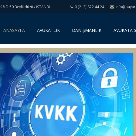
K.8 D.50 Beylikdüzü / İSTANBUL
0 (212) 872 44 24
info@bayar.
(
ANASAYFA
AVUKATLIK
DANIŞMANLIK
AVUKATA 
c
u
r
r
e
n
t
)