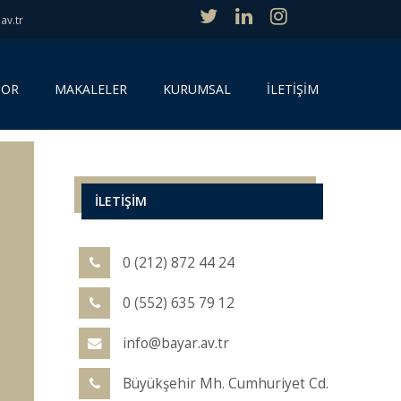
av.tr
SOR
MAKALELER
KURUMSAL
İLETİŞİM
İLETİŞİM
0 (212) 872 44 24
0 (552) 635 79 12
info@bayar.av.tr
Büyükşehir Mh. Cumhuriyet Cd.