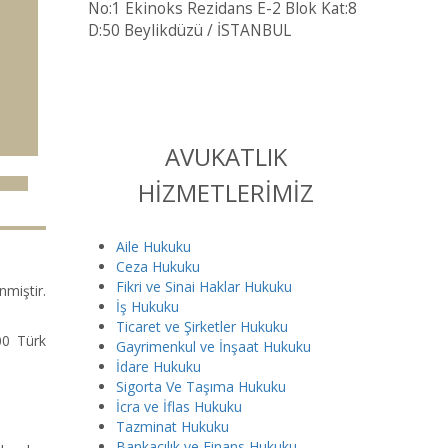
No:1 Ekinoks Rezidans E-2 Blok Kat:8
D:50 Beylikdüzü / İSTANBUL
AVUKATLIK
HİZMETLERİMİZ
Aile Hukuku
Ceza Hukuku
Fikri ve Sinai Haklar Hukuku
miştir.
İş Hukuku
Ticaret ve Şirketler Hukuku
00 Türk
Gayrimenkul ve İnşaat Hukuku
İdare Hukuku
Sigorta Ve Taşıma Hukuku
İcra ve İflas Hukuku
Tazminat Hukuku
Bankacılık ve Finans Hukuku