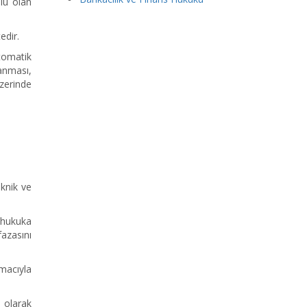
mlu olan
tedir.
tomatik
lanması,
üzerinde
eknik ve
n hukuka
azasını
macıyla
ı olarak