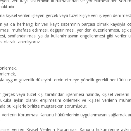
elirleyen, veri kayıt sisteminin kurulmasından ve yönetilmesinden soru
maktadır.
kişisel verileri işleyen gerçek veya tüzel kişiye veri işleyen denilmek
 ya da herhangi bir veri kayıt sisteminin parçası olmak kaydıyla o
nması, muhafaza edilmesi, değiştirilmesi, yeniden düzenlenmesi, açık
mesi, sınıflandırılması ya da kullanılmasının engellenmesi gibi veriler 
esi olarak tanımlıyoruz.
i önlemek,
i önlemek,
yla uygun güvenlik düzeyini temin etmeye yönelik gerekli her türlü t
r gerçek veya tüzel kişi tarafından işlenmesi hâlinde, kişisel verileri
hukuka aykırı olarak erişilmesini önlemek ve kişisel verilerin muhaf
da bu kişilerle birlikte müştereken sorumludur.
el Verilerin Korunması Kanunu hükümlerinin uygulanmasını sağlamak a
r.
i kişisel verileri Kişisel Verilerin Korunması Kanunu hükümlerine aykır