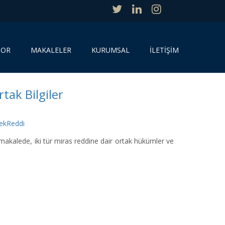
SOR
MAKALELER
KURUMSAL
İLETİŞİM
ak Bilgiler
ekReddi
kalede, iki tür miras reddine dair ortak hükümler ve