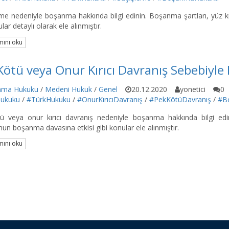
me nedeniyle boşanma hakkında bilgi edinin. Boşanma şartları, yüz kıza
lar detaylı olarak ele alınmıştır.
ını oku
Kötü veya Onur Kırıcı Davranış Sebebiyl
nma Hukuku
/
Medeni Hukuk
/
Genel
20.12.2020
yonetici
0
Hukuku
/
#TürkHukuku
/
#OnurKırıcıDavranış
/
#PekKötüDavranış
/
#B
ü veya onur kırıcı davranış nedeniyle boşanma hakkında bilgi edi
n boşanma davasına etkisi gibi konular ele alınmıştır.
ını oku