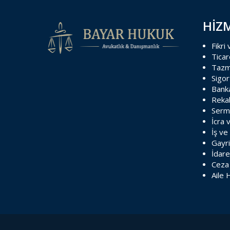
HİZ
Fikri
Ticar
Tazm
Sigo
Banka
Reka
Serm
İcra 
İş ve
Gayr
İdar
Ceza
Aile 