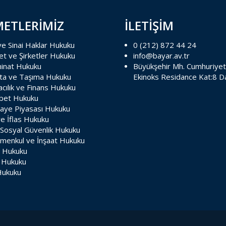
METLERİMİZ
İLETİŞİM
 ve Sinai Haklar Hukuku
0 (212) 872 44 24
et ve Şirketler Hukuku
info@bayar.av.tr
inat Hukuku
Büyükşehir Mh. Cumhuriyet
rta ve Taşıma Hukuku
Ekinoks Residance Kat:8 D
cılık ve Finans Hukuku
bet Hukuku
aye Piyasası Hukuku
ve İflas Hukuku
 Sosyal Güvenlik Hukuku
imenkul ve İnşaat Hukuku
e Hukuku
 Hukuku
Hukuku