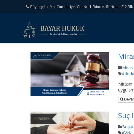
Büyükşehir Mh. Cumhuriyet Cd. No:1 Ekinoks RezidansE-2 Blk 
Mira
Miras
#Redd
Mirasın 
uygulama
Devam
Suç 
Boşa
#Vela