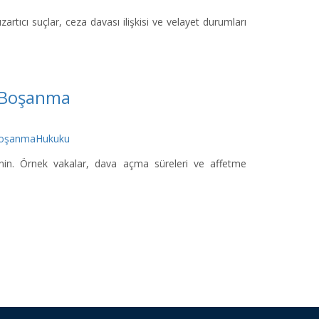
rtıcı suçlar, ceza davası ilişkisi ve velayet durumları
e Boşanma
oşanmaHukuku
nin. Örnek vakalar, dava açma süreleri ve affetme