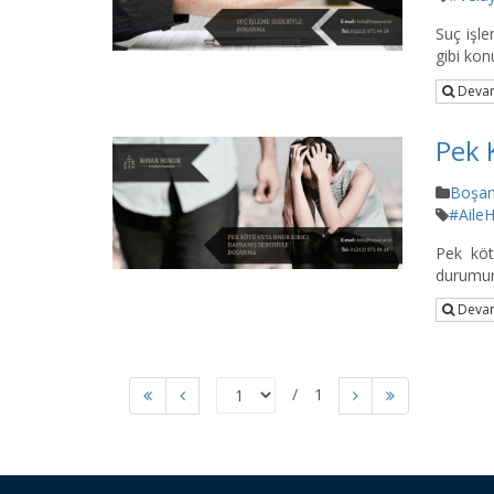
Suç işle
gibi konu
Devam
Pek 
Boşa
#Aile
Pek köt
durumunu
Devam
1