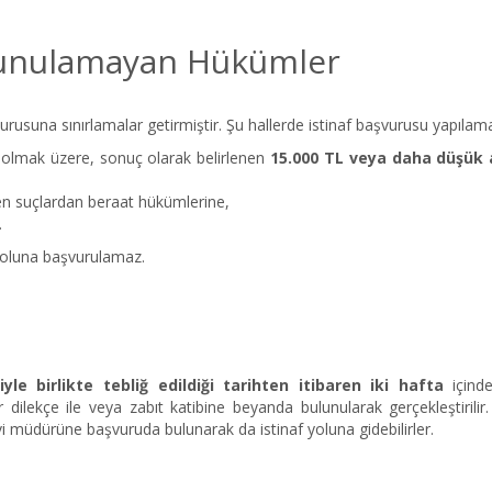
lunulamayan Hükümler
suna sınırlamalar getirmiştir. Şu hallerde istinaf başvurusu yapılam
ç olmak üzere, sonuç olarak belirlenen
15.000 TL veya daha düşük 
en suçlardan beraat hükümlerine,
.
 yoluna başvurulamaz.
e birlikte tebliğ edildiği tarihten itibaren iki hafta
içind
ilekçe ile veya zabıt katibine beyanda bulunularak gerçekleştirilir
i müdürüne başvuruda bulunarak da istinaf yoluna gidebilirler.