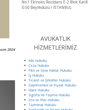
No:1 Ekinoks Rezidans E-2 Blok Kat:8
D:50 Beylikdüzü / İSTANBUL
AVUKATLIK
HİZMETLERİMİZ
asım 2024
Aile Hukuku
Ceza Hukuku
Fikri ve Sinai Haklar Hukuku
İş Hukuku
Ticaret ve Şirketler Hukuku
Gayrimenkul ve İnşaat Hukuku
İdare Hukuku
Sigorta Ve Taşıma Hukuku
İcra ve İflas Hukuku
Tazminat Hukuku
Bankacılık ve Finans Hukuku