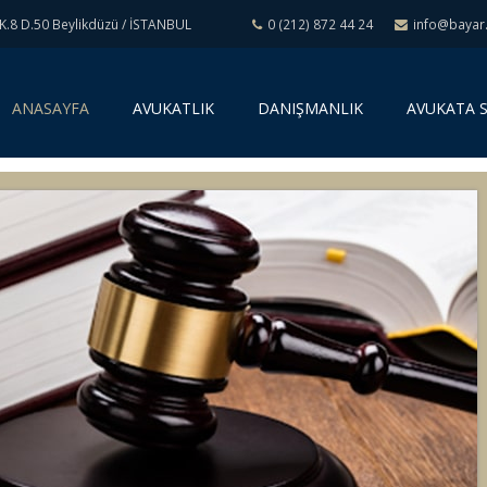
K.8 D.50 Beylikdüzü / İSTANBUL
0 (212) 872 44 24
info@bayar.
(
ANASAYFA
AVUKATLIK
DANIŞMANLIK
AVUKATA 
c
u
r
r
e
n
t
)