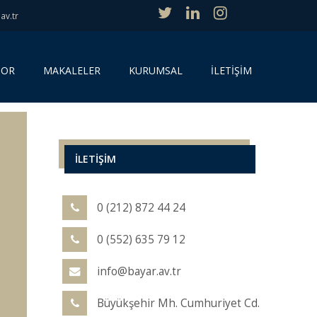
av.tr
SOR
MAKALELER
KURUMSAL
İLETİŞİM
İLETİŞİM
0 (212) 872 44 24
0 (552) 635 79 12
info@bayar.av.tr
Büyükşehir Mh. Cumhuriyet Cd.