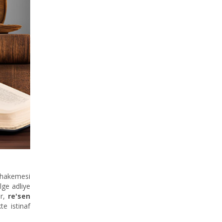
uhakemesi
lge adliye
er,
re'sen
e istinaf