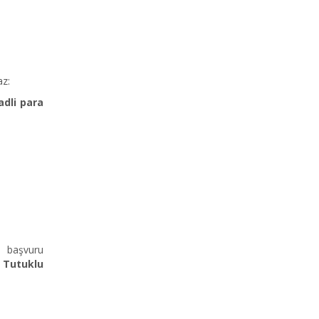
az:
adli para
e başvuru
.
Tutuklu