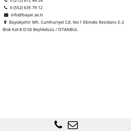
0 (212) 872 44 24
0 (552) 635 79 12
info@bayar.av.tr
Büyükşehir Mh. Cumhuriyet Cd. No:1 Ekinoks Rezidans E-2
Blok Kat:8 D:50 Beylikdüzü / İSTANBUL