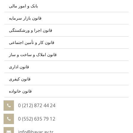
بانک و امور مالی
قانون بازار سرمایه
قانون اجرا و ورشکستگی
قانون کار و تأمین اجتماعی
قانون املاک و ساخت و ساز
قانون اداری
قانون کیفری
قانون خانواده
0 (212) 872 44 24
0 (552) 635 79 12
info@bayar.av.tr