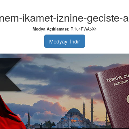
em-ikamet-iznine-geciste-ar
Medya Açıklaması:
RH64FWA5X4
Medyayı İndir