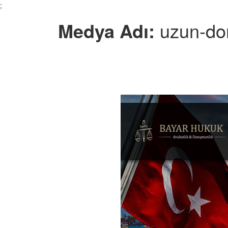
;
Medya Adı:
uzun-don