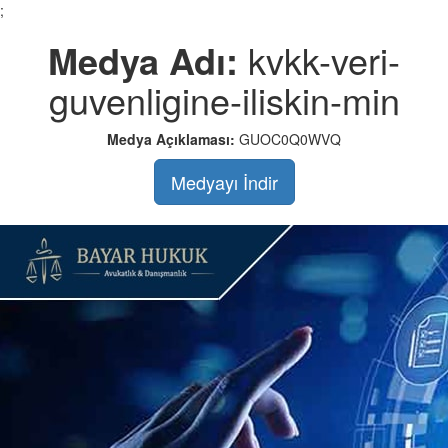
;
Medya Adı:
kvkk-veri-
guvenligine-iliskin-min
Medya Açıklaması:
GUOC0Q0WVQ
Medyayı İndir