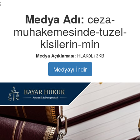
;
Medya Adı:
ceza-
muhakemesinde-tuzel-
kisilerin-min
Medya Açıklaması:
HLAK0L13KB
Medyayı İndir