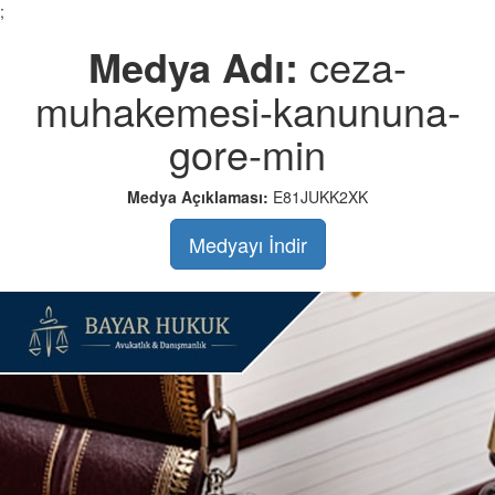
;
Medya Adı:
ceza-
muhakemesi-kanununa-
gore-min
Medya Açıklaması:
E81JUKK2XK
Medyayı İndir