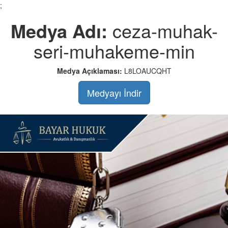
;
Medya Adı:
ceza-muhak-
seri-muhakeme-min
Medya Açıklaması:
L8LOAUCQHT
Medyayı İndir