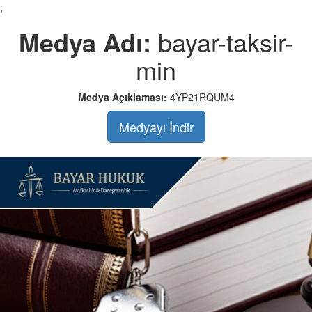
;
Medya Adı:
bayar-taksir-
min
Medya Açıklaması:
4YP21RQUM4
Medyayı İndir