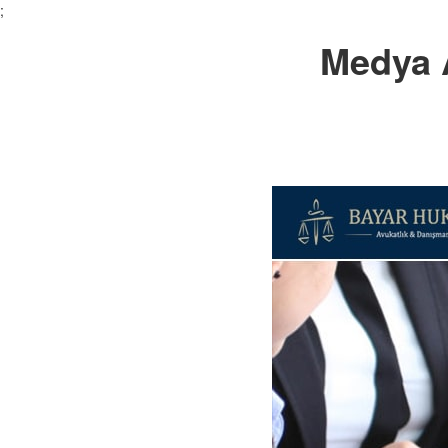
;
Medya 