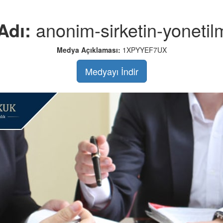
Adı:
anonim-sirketin-yonetil
Medya Açıklaması:
1XPYYEF7UX
Medyayı İndir